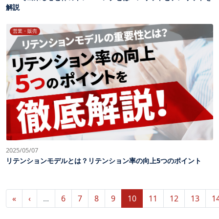
解説
営業・販売
2025/05/07
リテンションモデルとは？リテンション率の向上5つのポイント
«
‹
...
6
7
8
9
10
11
12
13
1