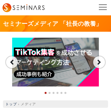
togg
navi
セミナーズメディア 「社長の教養」
トップ
›
メディア