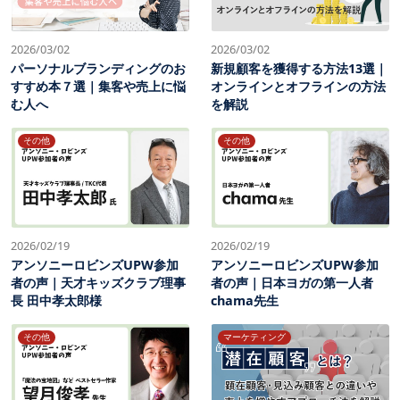
2026/03/02
2026/03/02
パーソナルブランディングのお
新規顧客を獲得する方法13選｜
すすめ本７選｜集客や売上に悩
オンラインとオフラインの方法
む人へ
を解説
その他
その他
2026/02/19
2026/02/19
アンソニーロビンズUPW参加
アンソニーロビンズUPW参加
者の声｜天才キッズクラブ理事
者の声｜日本ヨガの第一人者
長 田中孝太郎様
chama先生
その他
マーケティング