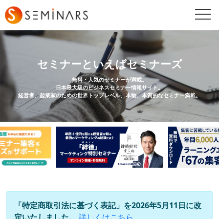
togg
navi
セミナーといえばセミナーズ
無料・人気のセミナーが満載。
日本最大級のビジネスセミナー情報サイト。
経営者、起業家のための世界トップレベル、本物、本質的なセミナー満載。
「特定商取引法に基づく表記」を2026年5月11日に改
定いたしました。
詳しくはこちら