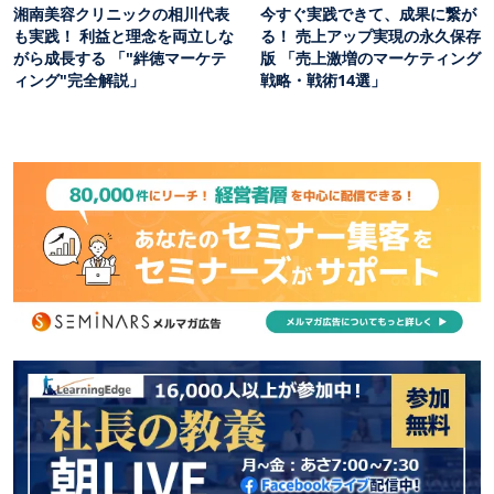
湘南美容クリニックの相川代表
今すぐ実践できて、成果に繋が
も実践！ 利益と理念を両立しな
る！ 売上アップ実現の永久保存
がら成長する 「"絆徳マーケテ
版 「売上激増のマーケティング
ィング"完全解説」
戦略・戦術14選」