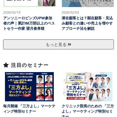
2026/02/19
2026/02/03
アンソニーロビンズUPW参加
潜在顧客とは？顕在顧客・見込
者の声｜累計86万部以上のベス
み顧客との違いや売上を増やす
トセラー作家 望月俊孝様
アプローチ法を解説
もっと見る
注目のセミナー
毎月開催 「三方よし」マーケテ
クリニック院長のための 「三方
ィング特別セミナー
よし」マーケティング特別セミ
ナー