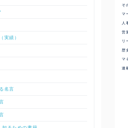
そ
？
マ
人
営
ル（実績）
リ
歴
マ
連
かる名言
言
言
く知るための書籍