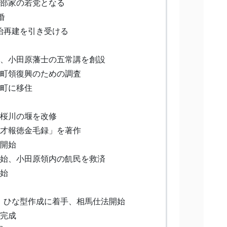
服部家の若党となる
婚
治再建を引き受ける
婚、小田原藩士の五常講を創設
桜町領復興のための調査
桜町に移住
で桜川の堰を改修
三才報徳金毛録」を著作
法開始
開始、小田原領内の飢民を救済
開始
、ひな型作成に着手、相馬仕法開始
型完成