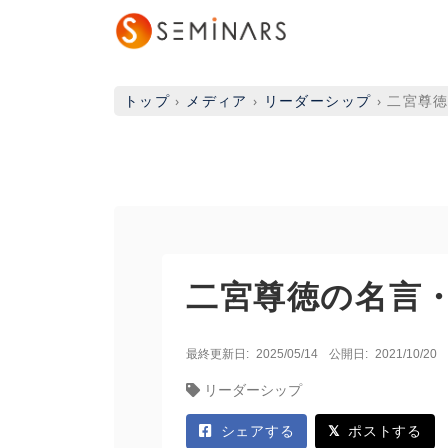
トップ
›
メディア
›
リーダーシップ
›
二宮尊
二宮尊徳の名言
最終更新日:
2025/05/14
公開日:
2021/10/20
リーダーシップ
シェアする
ポストする