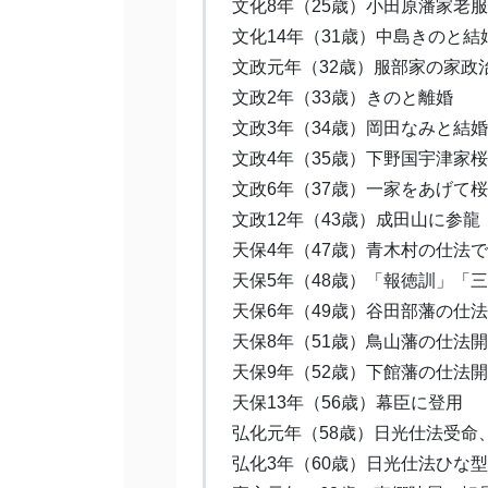
文化8年（25歳）小田原潘家老
文化14年（31歳）中島きのと結
文政元年（32歳）服部家の家政
文政2年（33歳）きのと離婚
文政3年（34歳）岡田なみと結
文政4年（35歳）下野国宇津家
文政6年（37歳）一家をあげて
文政12年（43歳）成田山に参龍
天保4年（47歳）青木村の仕法
天保5年（48歳）「報徳訓」「
天保6年（49歳）谷田部藩の仕
天保8年（51歳）鳥山藩の仕法
天保9年（52歳）下館藩の仕法
天保13年（56歳）幕臣に登用
弘化元年（58歳）日光仕法受命
弘化3年（60歳）日光仕法ひな