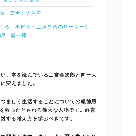
尊徳 著者：大貫章
いてくる 再建王・二宮尊徳のリーダーシ
岬 龍一郎
負い、本を読んでいる二宮金次郎と同一人
徳に変えました。
つつましく生活することについての報徳思
難を救ったとされる偉大な人物です。経営
に対する考え方を学ぶべきです。