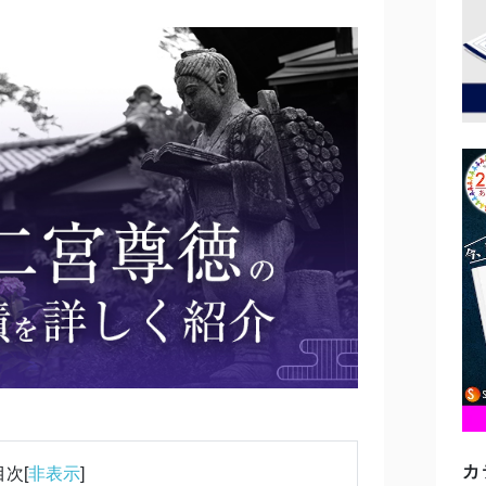
カ
目次[
非表示
]