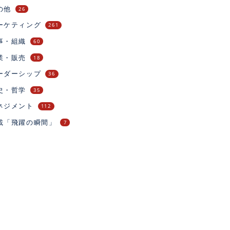
の他
26
ーケティング
261
事・組織
60
業・販売
18
ーダーシップ
36
史・哲学
35
ネジメント
112
載「飛躍の瞬間」
7