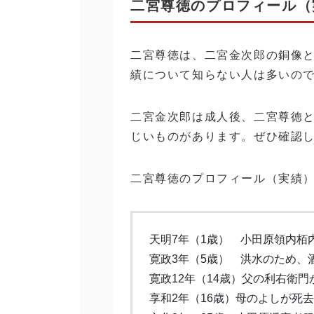
二宮尊徳のプロフィール（
二宮尊徳は、二宮金次郎の銅像
績について知らない人は多いの
二宮金次郎は成人後、二宮尊徳
じいものがあります。ぜひ確認
二宮尊徳のプロフィール（実績
天明7年（1歳） 小田原領内栢
寛政3年（5歳） 洪水のため、
寛政12年（14歳）父の利右衛
享和2年（16歳）母のよしが死