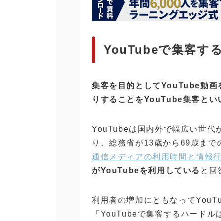
YouTubeで集客
集客を目的としてYouTube動画
りすることをYouTube集客と
YouTubeは国内外で幅広い世
り、総務省が13歳から69歳ま
通信メディアの利用時間と情報
がYouTubeを利用している
と回
利用者の増加にともなってYouT
「YouTubeで集客するハード