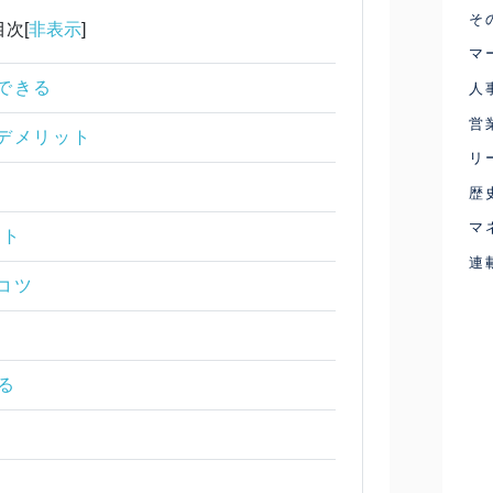
そ
目次[
非表示
]
マ
ができる
人
営
とデメリット
リ
ト
歴
マ
ット
連
くコツ
る