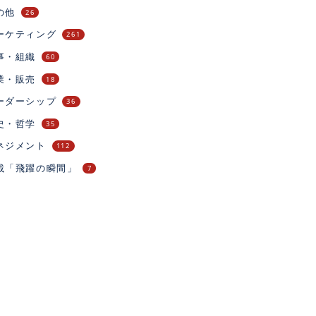
の他
26
ーケティング
261
事・組織
60
業・販売
18
ーダーシップ
36
史・哲学
35
ネジメント
112
載「飛躍の瞬間」
7