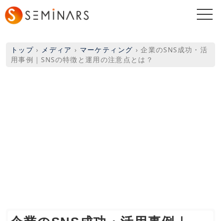
togg
navi
トップ
›
メディア
›
マーケティング
›
企業のSNS成功・活
用事例｜SNSの特徴と運用の注意点とは？