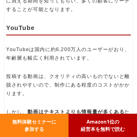
に買える期間を知ってもらい、多くの顧客にリーチ
することが可能となります。
YouTube
YouTubeは国内に約6,200万人のユーザーがおり、
年齢層も幅広く利用されています。
投稿する動画は、クオリティの高いものでないと離
脱されやすいので、制作にある程度のコストがかか
ります。
しかし、
動画はテキストよりも情報量が多くある
た
め、テレビのように印象に残りやすいため、単純摂
無料体験セミナーに
Amazon1位の
参加する
経営本を無料で読む
食効果の観点からみてもファン化や新規顧客の獲得