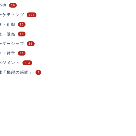
の他
26
ーケティング
261
事・組織
60
業・販売
18
ーダーシップ
36
史・哲学
35
ネジメント
112
載「飛躍の瞬間」
7