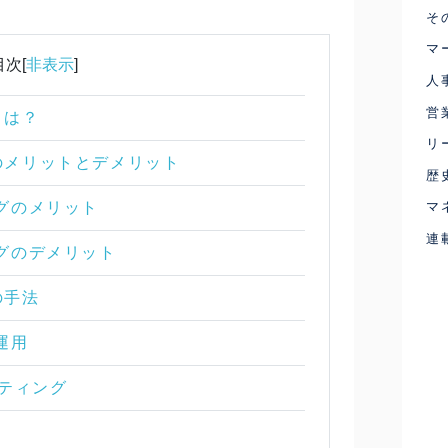
そ
マ
目次[
非表示
]
人
営
グとは？
リ
ングのメリットとデメリット
歴
マ
ィングのメリット
連
ィングのデメリット
グの手法
の運用
ケティング