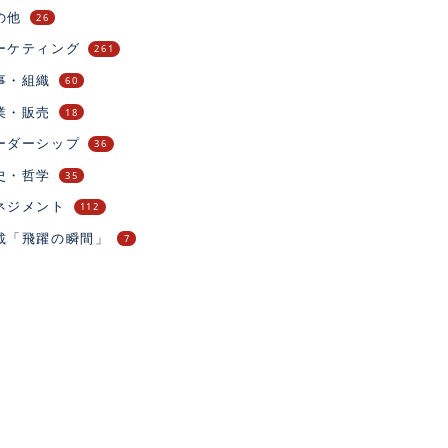
の他
26
ーケティング
261
事・組織
60
業・販売
18
ーダーシップ
36
史・哲学
35
ネジメント
112
載「飛躍の瞬間」
7