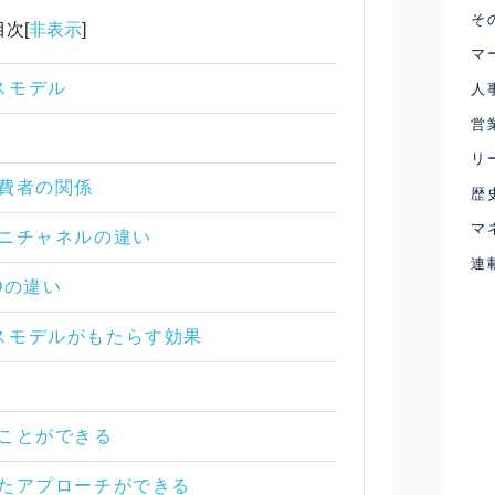
そ
目次[
非表示
]
マ
スモデル
人
営
リ
消費者の関係
歴
マ
ムニチャネルの違い
連
Oの違い
スモデルがもたらす効果
ることができる
したアプローチができる