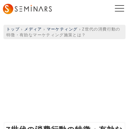
togg
navi
トップ
›
メディア
›
マーケティング
›
Z世代の消費行動の
特徴・有効なマーケティング施策とは？