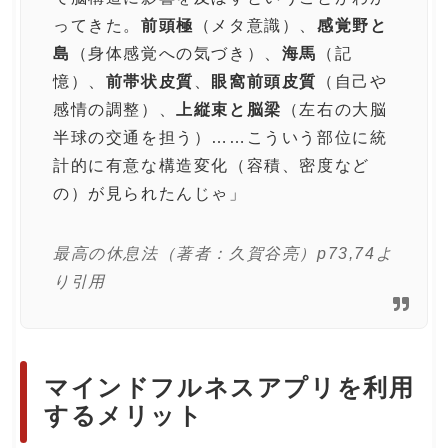
ってきた。
前頭極
（メタ意識）、
感覚野と
島
（身体感覚への気づき）、
海馬
（記
憶）、
前帯状皮質
、
眼窩前頭皮質
（自己や
感情の調整）、
上縦束と脳梁
（左右の大脳
半球の交通を担う）……こういう部位に統
計的に有意な構造変化（容積、密度など
の）が見られたんじゃ」
最高の休息法（著者：久賀谷亮）p73,74よ
り引用
マインドフルネスアプリを利用
するメリット