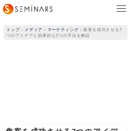
togg
navi
トップ
›
メディア
›
マーケティング
›
集客を成功させる7
つのアイデアと効果的な5つの手法を解説