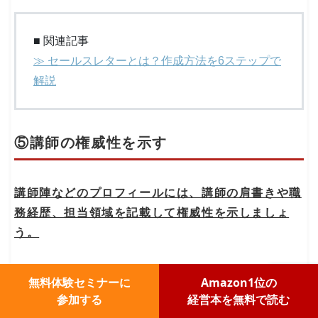
■ 関連記事
≫ セールスレターとは？作成方法を6ステップで
解説
⑤講師の権威性を示す
講師陣などのプロフィールには、講師の肩書きや職
務経歴、担当領域を記載して権威性を示しましょ
う。
セミナーに参加する人に対する不信の払拭やセミナ
無料体験セミナーに
Amazon1位の
ーの質を裏付けるためにも、どんな人が講師なの
参加する
経営本を無料で読む
か、信頼できる人なのか事前にわかっていたら安心