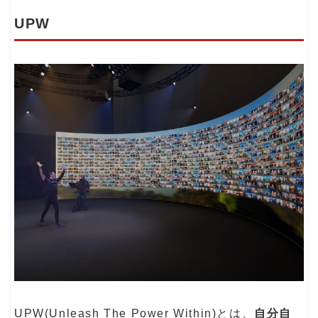
UPW
UPW(Unleash The Power Within)とは、
自分自