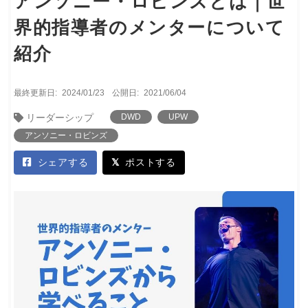
アンソニー・ロビンズとは｜世
界的指導者のメンターについて
紹介
最終更新日:
2024/01/23
公開日:
2021/06/04
リーダーシップ
DWD
UPW
アンソニー・ロビンズ
シェアする
ポストする