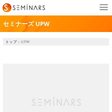
togg
navi
セミナーズ UPW
トップ
›
UPW