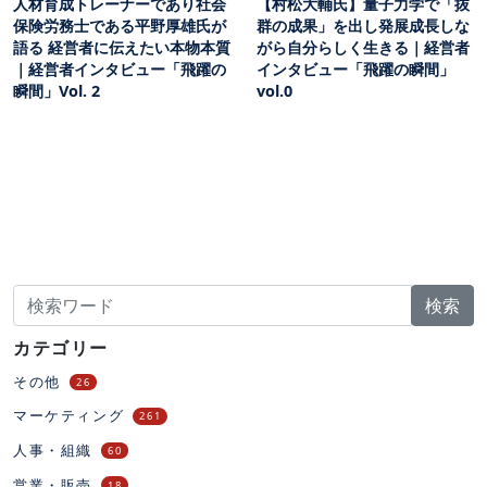
人材育成トレーナーであり社会
【村松大輔氏】量子力学で「抜
保険労務士である平野厚雄氏が
群の成果」を出し発展成長しな
語る 経営者に伝えたい本物本質
がら自分らしく生きる｜経営者
｜経営者インタビュー「飛躍の
インタビュー「飛躍の瞬間」
瞬間」Vol. 2
vol.0
検索
カテゴリー
その他
26
マーケティング
261
人事・組織
60
営業・販売
18