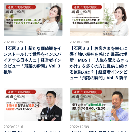
連載「飛躍の瞬間」
連載「飛躍の瞬間」
2023/08/29
2023/08/08
【石尾ミミ】新たな価値観をイ
【石尾ミミ】お客さまを幸せに
ンストールして世界をインスパ
導く強い精神を感じた最高の場
イアする日本人に｜経営者イン
所・MBS！「人生を変えるきっ
タビュー「飛躍の瞬間」Vol. 3
かけ」を多くの方に提供し続け
後半
る原動力は？｜経営者インタビ
ュー「飛躍の瞬間」Vol. 3 前半
連載「飛躍の瞬間」
連載「飛躍の瞬間」
2023/02/16
2022/12/09