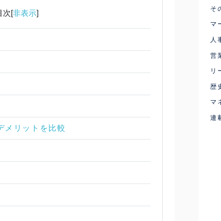
そ
目次[
非表示
]
マ
人
営
リ
歴
マ
連
・デメリットを比較