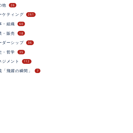
の他
26
ーケティング
261
事・組織
60
業・販売
18
ーダーシップ
36
史・哲学
35
ネジメント
112
載「飛躍の瞬間」
7