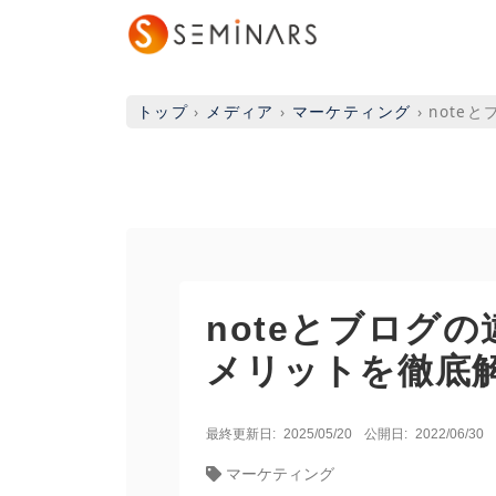
トップ
›
メディア
›
マーケティング
›
note
noteとブログ
メリットを徹底
最終更新日:
2025/05/20
公開日:
2022/06/30
マーケティング