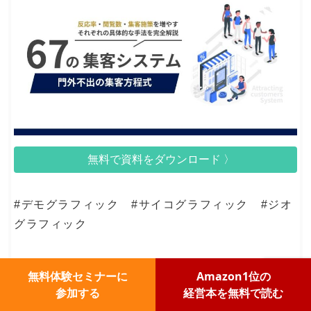
無料で資料をダウンロード 〉
#デモグラフィック #サイコグラフィック #ジオ
グラフィック
無料体験セミナーに
Amazon1位の
最終更新日:
2025/01/29
公開日:
2022/03/21
参加する
経営本を無料で読む
マーケティング