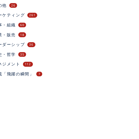
の他
26
ーケティング
261
事・組織
60
業・販売
18
ーダーシップ
36
史・哲学
35
ネジメント
112
載「飛躍の瞬間」
7