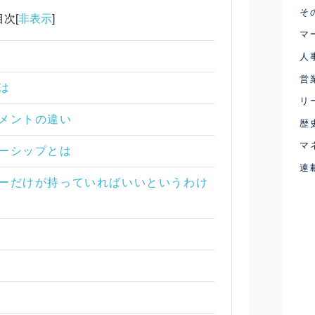
そ
目次[
非表示
]
マ
人
営
は
リ
ジメントの違い
歴
マ
ダーシップとは
連
ーダーだけが持っていればいいというわけ