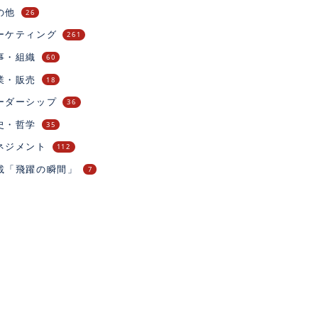
の他
26
ーケティング
261
事・組織
60
業・販売
18
ーダーシップ
36
史・哲学
35
ネジメント
112
載「飛躍の瞬間」
7