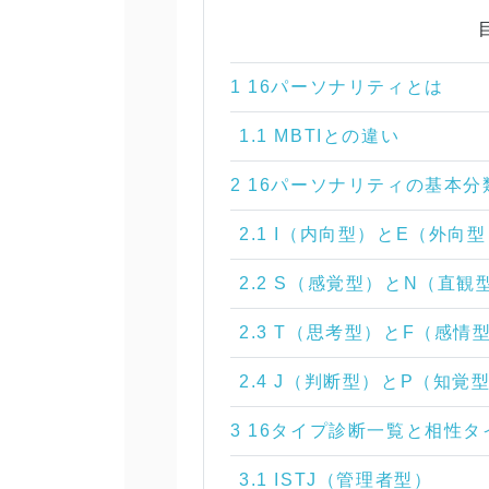
1 16パーソナリティとは
1.1 MBTIとの違い
2 16パーソナリティの基本分
2.1 I（内向型）とE（外向
2.2 S（感覚型）とN（直観
2.3 T（思考型）とF（感情
2.4 J（判断型）とP（知覚
3 16タイプ診断一覧と相性タ
3.1 ISTJ（管理者型）