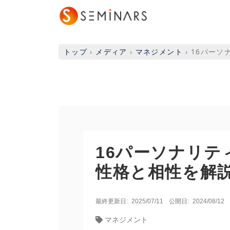
トップ
›
メディア
›
マネジメント
›
16パーソ
16パーソナリ
性格と相性を解
最終更新日:
2025/07/11
公開日:
2024/08/12
マネジメント