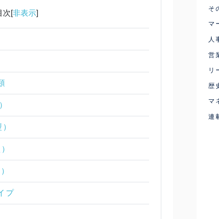
そ
目次[
非表示
]
マ
人
営
リ
類
歴
マ
型）
連
型）
型）
型）
イプ