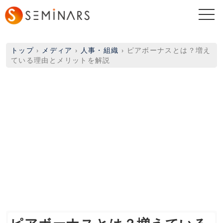
togg
navi
トップ
›
メディア
›
人事・組織
›
ピアボーナスとは？増え
ている理由とメリットを解説