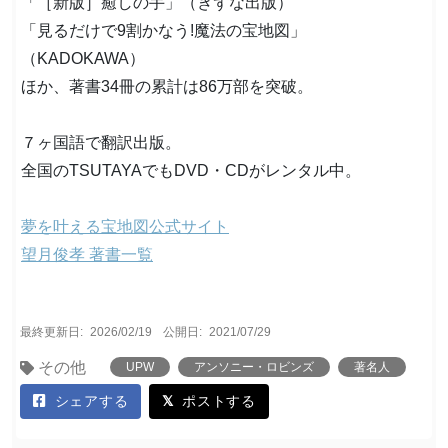
「［新版］癒しの手」（きずな出版）
「見るだけで9割かなう!魔法の宝地図」
（KADOKAWA）
ほか、著書34冊の累計は86万部を突破。
７ヶ国語で翻訳出版。
全国のTSUTAYAでもDVD・CDがレンタル中。
夢を叶える宝地図公式サイト
望月俊孝 著書一覧
最終更新日:
2026/02/19
公開日:
2021/07/29
その他
UPW
アンソニー・ロビンズ
著名人
シェアする
ポストする