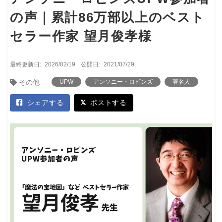
の声｜累計86万部以上のベスト
セラー作家 望月俊孝様
最終更新日:
2026/02/19
公開日:
2021/07/29
その他
UPW
アンソニー・ロビンズ
著名人
シェアする
ポストする