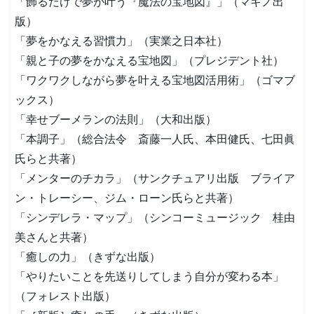
「飾るだけで夢が叶う『魔法の宝地図』」（マキノ出
版）
「夢をかなえる習慣力」（実業之日本社）
「親と子の夢をかなえる宝地図」（プレジデント社）
「ワクワクしながら夢を叶える宝地図活用術」（ゴマブ
ックス）
「幸せブーメランの法則」（大和出版）
「本調子」（総合法令 斎藤一人氏、本田健氏、七田眞
氏らと共著）
「メンターのチカラ」（サンクチュアリ出版 ブライア
ン・トレーシー、ジム・ローン氏らと共著）
「シンデレラ・マップ」（シンコーミュージック 桂由
美さんと共著）
「癒しの力」（きずな出版）
「やりたいことを先送りしてしまう自分が変わる本」
（フォレスト出版）