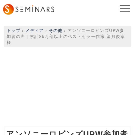
togg
navi
トップ
›
メディア
›
その他
›
アンソニーロビンズUPW参
加者の声｜累計86万部以上のベストセラー作家 望月俊孝
様
アンソニーロビンズUPW参加者