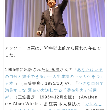
アンソニーは実は、30年以上前から憧れの存在で
した。
1995年に出版された
邱 永漢
さんの「
あなたはいま
の自分と握手できるか―人生成功のキッカケをつく
る本!
」（三笠書房：1995/10) や、「
小さな自分で
満足するな!運命が大逆転する「潜在能力」活用
術
」（三笠書房：1996年12月出版）（Awaken
the Giant Within）堤 江実 さん翻訳の「
できるこ