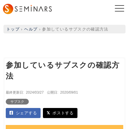
togg
navi
トップ
›
ヘルプ
›
参加しているサブスクの確認方法
参加しているサブスクの確認方
法
最終更新日:
2024/03/27
公開日:
2020/09/01
サブスク
シェアする
ポストする