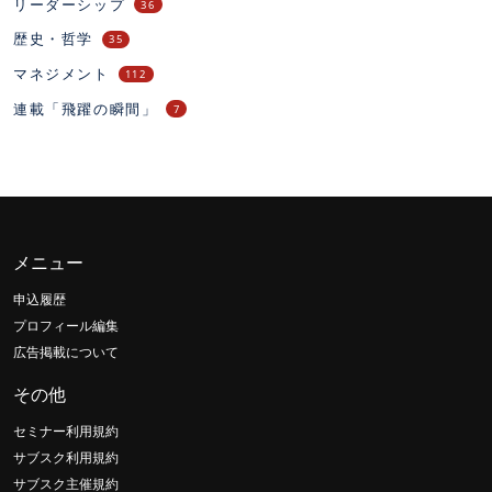
リーダーシップ
36
歴史・哲学
35
マネジメント
112
連載「飛躍の瞬間」
7
メニュー
申込履歴
プロフィール編集
広告掲載について
その他
セミナー利用規約
サブスク利用規約
サブスク主催規約