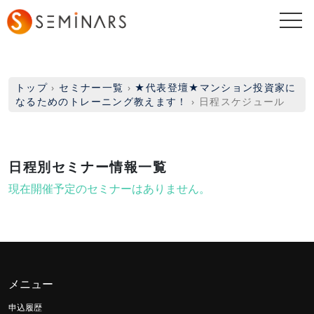
togg
navi
トップ
›
セミナー一覧
›
★代表登壇★マンション投資家に
なるためのトレーニング教えます！
›
日程スケジュール
日程別セミナー情報一覧
現在開催予定のセミナーはありません。
メニュー
申込履歴