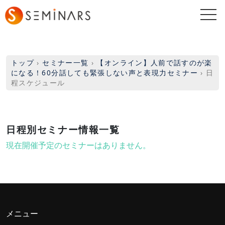
togg
navi
トップ
›
セミナー一覧
›
【オンライン】人前で話すのが楽
になる！60分話しても緊張しない声と表現力セミナー
›
日
程スケジュール
日程別セミナー情報一覧
現在開催予定のセミナーはありません。
メニュー