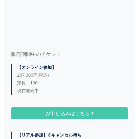
第4条（日程変更）
1．受講日程の変更は1回に限り認めます。2回目以降の
変更はキャンセルとして取り扱います。いかなる理由が
あっても返金は致しません。
2．日程変更は、当社所定の方法で行っていただきま
す。
販売期間中のチケット
第5条（参加方法の変更）
1．参加方法（リアル参加・オンライン参加）の変更は
【オンライン参加】
不可とします。なお、3日間の参加方法は、申込時に選
267,300円(税込)
択した参加方法に限定されます。
定員：100
2．リアル参加のキャンセル待ちをお申込みいただいた
現在発売中
場合、当社は講座開始日の前日から起算して7営業日前
までに参加可否を通知致します。
3．キャンセル待ちが繰り上がらずにオンライン参加に
お申し込みはこちら
変更する場合、差額を返金致します。
第6条（分割参加）
【リアル参加】※キャンセル待ち
1．本講座は3日間連続での参加とし、分割参加される場