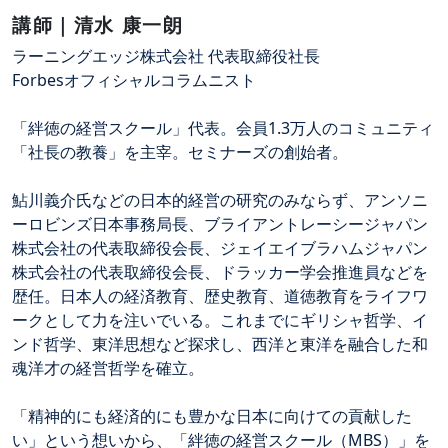
講師｜清水 康一朗
ラーニングエッジ株式会社 代表取締役社長
Forbesオフィシャルコラムニスト
「絆徳の経営スクール」代表。会員1.3万人のコミュニティ
「社長の教養」を主宰。セミナーズの創始者。
鮎川義介氏などの日本的経営の研究のみならず、アンソニ
ーロビンズ日本事務局長、ブライアントレーシージャパン
株式会社の代表取締役会長、ジェイエイブラハムジャパン
株式会社の代表取締役会長、ドラッカー学会推進員などを
歴任。日本人の経済教育、歴史教育、道徳教育をライフワ
ークとして力を注いでいる。これまでにギリシャ哲学、イ
ンド哲学、東洋思想など探求し、西洋と東洋を融合した和
魂洋才の経営哲学を確立。
「精神的にも経済的にも豊かな日本に向けての貢献した
い」という想いから、「絆徳の経営スクール（MBS）」を