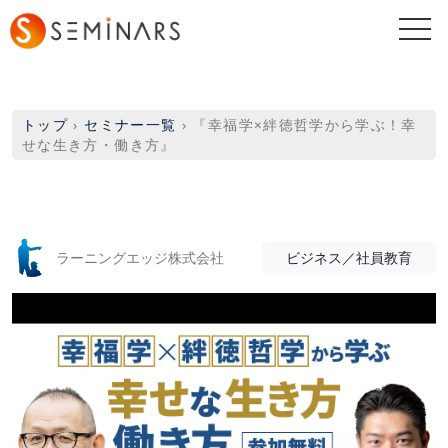
togg
navi
トップ
›
セミナー一覧
›
『幸福学×絆徳哲学から学ぶ！幸
せな生き方・働き方』
ラーニングエッジ株式会社
ビジネス／社員教育