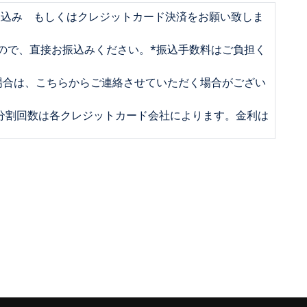
振込み もしくはクレジットカード決済をお願い致しま
ので、直接お振込みください。*振込手数料はご負担く
場合は、こちらからご連絡させていただく場合がござい
、分割回数は各クレジットカード会社によります。金利は
場合は、必ずお申込日より8日以内に事務局までご連絡
お客さまのご都合によるキャンセルに伴う返金は致しか
同時開催)のご参加方法変更、またはキャンセルは講座開
連絡をお願い致します。
ＨＰにあるプライバシーポリシー
y-policy.html）記載の通りとします。
一切は、著作権で保護されています。