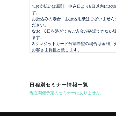
1.お支払いは原則、申込日より8日以内にお
す。
お振込みの場合、お振込用紙はございません
ださい。
なお、8日を過ぎてもご入金が確認できない
ます。
2.クレジットカード分割希望の場合は金利
お客さま負担と致します。
3.お客さまのご都合によりキャンセルされる
ください。
4.申込日当日を含めて8日を経過してからの
ねます。
5.ハイブリット開催時(リアル、オンライン
日程別セミナー情報一覧
催日の前日より起算して8営業日前までにご
現在開催予定のセミナーはありません。
6.個人情報の取扱いについては、弊社の公式
（http://www.learningedge.jp/privac
ます。
7.本サービスの内容や音声等のコンテンツ