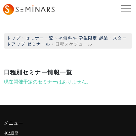
togg
navi
トップ
›
セミナー一覧
›
≪無料≫ 学生限定 起業・スター
トアップ ゼミナール
›
日程スケジュール
日程別セミナー情報一覧
現在開催予定のセミナーはありません。
メニュー
申込履歴