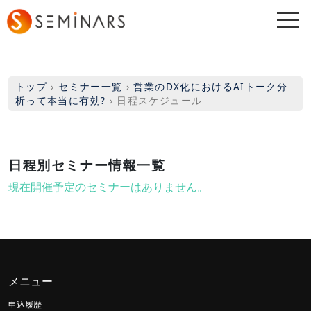
togg
navi
トップ
›
セミナー一覧
›
営業のDX化におけるAIトーク分
析って本当に有効?
›
日程スケジュール
日程別セミナー情報一覧
現在開催予定のセミナーはありません。
メニュー
申込履歴