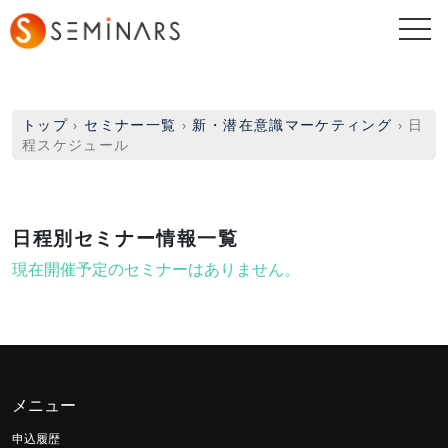
togg
navi
トップ
›
セミナー一覧
›
新・潜在意識マーケティング
›
日
程スケジュール
日程別セミナー情報一覧
現在開催予定のセミナーはありません。
メニュー
申込履歴