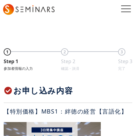
togg
navi
1
2
3
Step 1
Step 2
Step 3
参加者情報の入力
確認・決済
完了
お申し込み内容
【特別価格】MBS1：絆徳の経営【言語化】