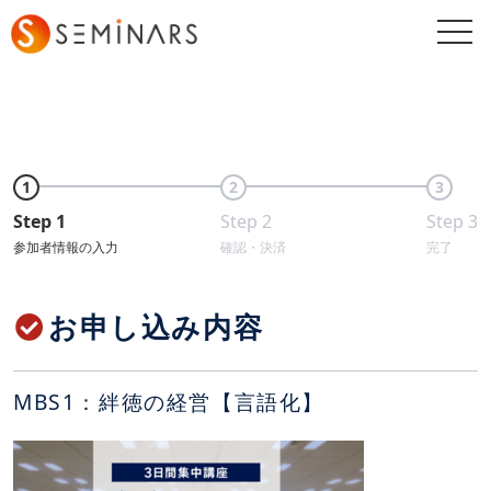
togg
navi
1
2
3
Step 1
Step 2
Step 3
参加者情報の入力
確認・決済
完了
お申し込み内容
MBS1：絆徳の経営【言語化】