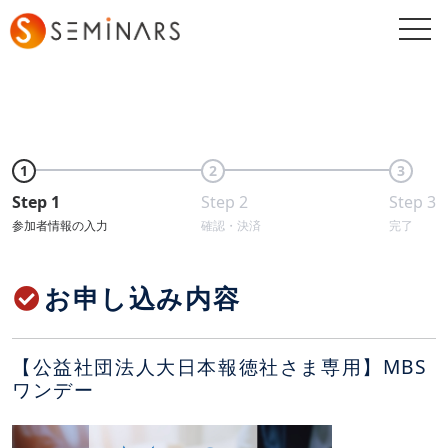
togg
navi
1
2
3
Step 1
Step 2
Step 3
参加者情報の入力
確認・決済
完了
お申し込み内容
【公益社団法人大日本報徳社さま専用】MBS
ワンデー