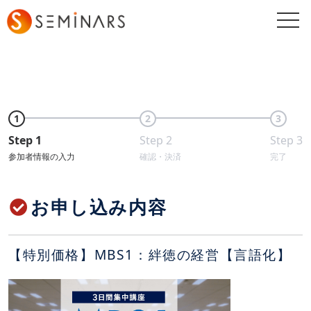
togg
navi
1
2
3
Step 1
Step 2
Step 3
参加者情報の入力
確認・決済
完了
お申し込み内容
【特別価格】MBS1：絆徳の経営【言語化】