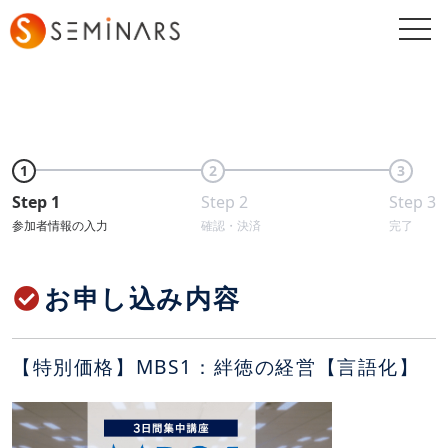
togg
navi
1
2
3
Step 1
Step 2
Step 3
参加者情報の入力
確認・決済
完了
お申し込み内容
【特別価格】MBS1：絆徳の経営【言語化】