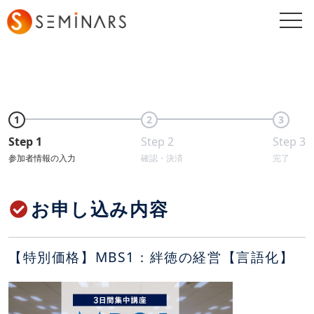
togg
navi
1
2
3
Step 1
Step 2
Step 3
参加者情報の入力
確認・決済
完了
お申し込み内容
【特別価格】MBS1：絆徳の経営【言語化】