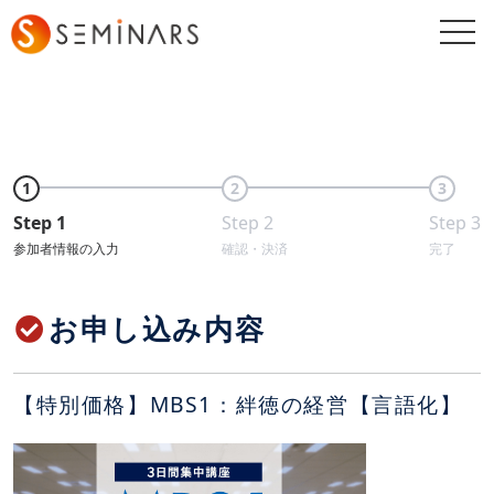
togg
navi
1
2
3
Step 1
Step 2
Step 3
参加者情報の入力
確認・決済
完了
お申し込み内容
【特別価格】MBS1：絆徳の経営【言語化】