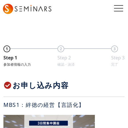
togg
navi
1
2
3
Step 1
Step 2
Step 3
参加者情報の入力
確認・決済
完了
お申し込み内容
MBS1：絆徳の経営【言語化】